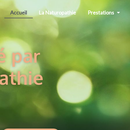
Accueil
La Naturopathie
Prestations
é par
athie