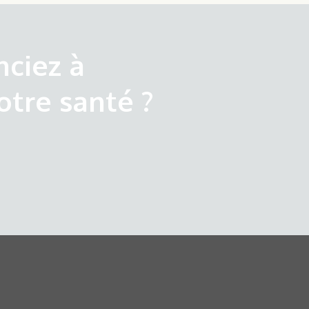
nciez à
otre santé ?