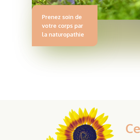
Prenez soin de
votre corps par
la naturopathie
Ce